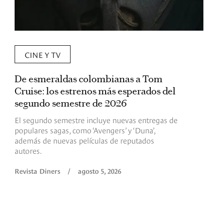
CINE Y TV
De esmeraldas colombianas a Tom
L
Cruise: los estrenos más esperados del
«
segundo semestre de 2026
p
El segundo semestre incluye nuevas entregas de
E
populares sagas, como ‘Avengers’ y ‘Duna’,
h
además de nuevas películas de reputados
d
autores.
h
(
l
Revista Diners
/
agosto 5, 2026
L