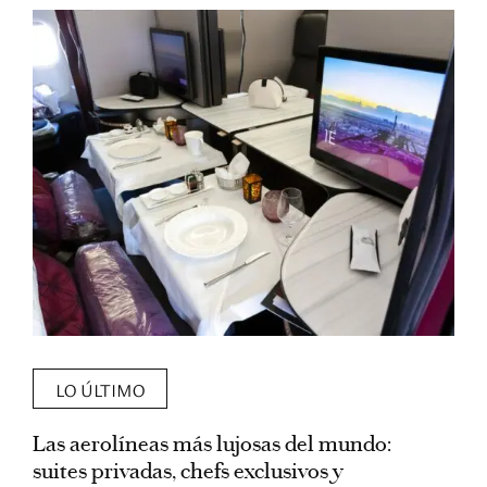
LO ÚLTIMO
Las aerolíneas más lujosas del mundo:
E
suites privadas, chefs exclusivos y
d