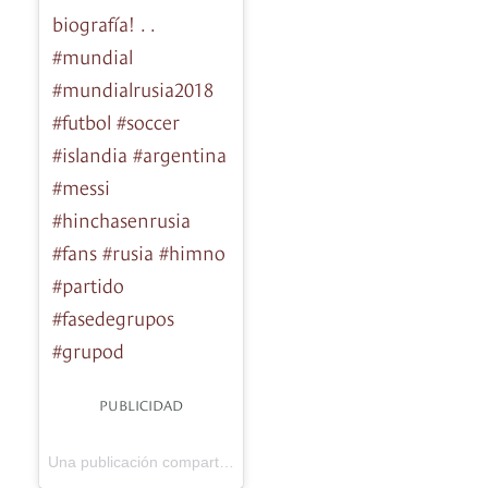
biografía! . .
#mundial
#mundialrusia2018
#futbol #soccer
#islandia #argentina
#messi
#hinchasenrusia
#fans #rusia #himno
#partido
#fasedegrupos
#grupod
PUBLICIDAD
Revista Diners
Una publicación compartida de
(@dinersrevista)