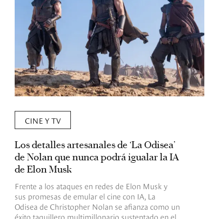
CINE Y TV
Los detalles artesanales de ‘La Odisea’
R
de Nolan que nunca podrá igualar la IA
m
de Elon Musk
I
Frente a los ataques en redes de Elon Musk y
E
sus promesas de emular el cine con IA, La
e
Odisea de Christopher Nolan se afianza como un
b
éxito taquillero multimillonario sustentado en el
C