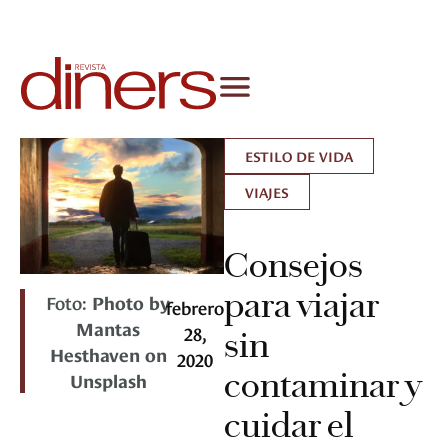
ESTILO DE VIDA
VIAJES
Consejos
para viajar
Foto:
Photo by
febrero
Mantas
28,
sin
Hesthaven on
2020
contaminar y
Unsplash
cuidar el