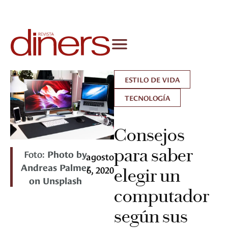
ESTILO DE VIDA
TECNOLOGÍA
Consejos
para saber
Foto:
Photo by
agosto
Andreas Palmer
6, 2020
elegir un
on Unsplash
computador
según sus