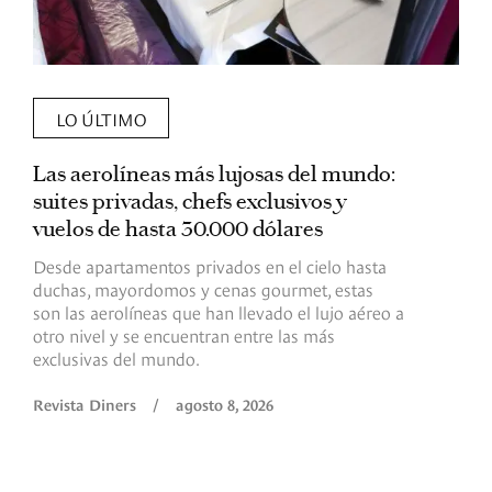
LO ÚLTIMO
Las aerolíneas más lujosas del mundo:
E
suites privadas, chefs exclusivos y
d
vuelos de hasta 30.000 dólares
E
c
Desde apartamentos privados en el cielo hasta
c
duchas, mayordomos y cenas gourmet, estas
son las aerolíneas que han llevado el lujo aéreo a
R
otro nivel y se encuentran entre las más
exclusivas del mundo.
Revista Diners
/
agosto 8, 2026