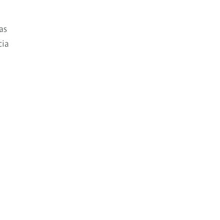
as
cia