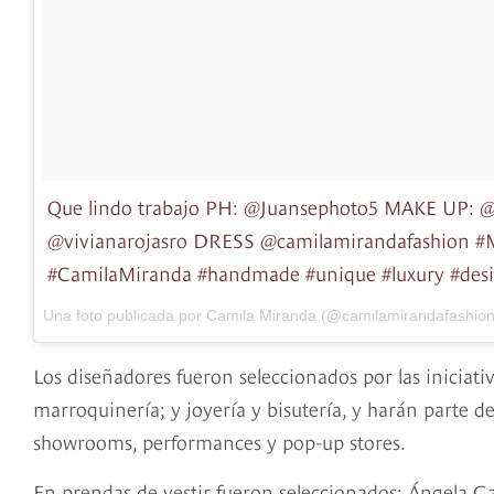
Que lindo trabajo PH: @Juansephoto5 MAKE UP: @
@vivianarojasro DRESS @camilamirandafashion #
#CamilaMiranda #handmade #unique #luxury #desig
Una foto publicada por Camila Miranda (@camilamirandafashion
Los diseñadores fueron seleccionados por las iniciativ
marroquinería; y joyería y bisutería, y harán parte d
showrooms, performances y pop-up stores.
En prendas de vestir fueron seleccionados: Ángela G