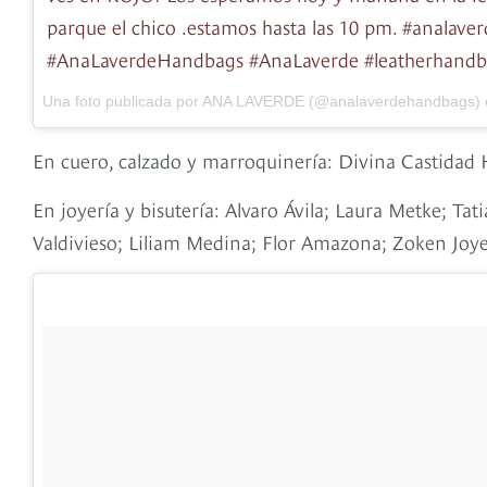
parque el chico .estamos hasta las 10 pm. #analaver
#AnaLaverdeHandbags #AnaLaverde #leatherhandb
Una foto publicada por ANA LAVERDE (@analaverdehandbags) 
En cuero, calzado y marroquinería: Divina Castidad H
En joyería y bisutería: Alvaro Ávila; Laura Metke; Ta
Valdivieso; Liliam Medina; Flor Amazona; Zoken Joye