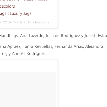
decolors
ags #LuxuryBags
el
22 de Oct de 2016 a la(s) 9:32 PDT
andbags; Ana Laverde; Julia de Rodríguez y Julieth Estra
tiana Apraez; Tania Revueltas; Fernanda Arias; Alejandra
ros; y Andrés Rodríguez.