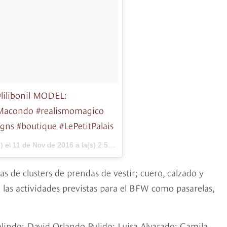
lilibonil MODEL:
Macondo #realismomagico
ns #boutique #LePetitPalais
) el
11 de Nov de 2016 a la(s) 2:52 PST
as de clusters de prendas de vestir; cuero, calzado y
e las actividades previstas para el BFW como pasarelas,
alindo; David Orlando Pulido; Luisa Alvarado; Camila