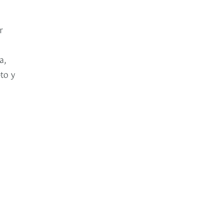
r
a,
to y