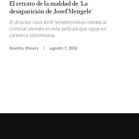
El retrato de la maldad de ‘La
L
desaparición de Josef Mengele’
d
d
El director ruso Kirill Serebrennikov retrata al
criminal alemán en esta película que sigue en
F
cartelera colombiana.
s
O
Revista Diners
/
agosto 7, 2026
é
c
p
a
R