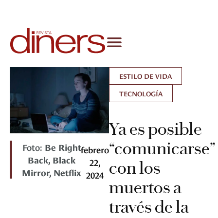
ESTILO DE VIDA
TECNOLOGÍA
Ya es posible
“comunicarse”
Foto:
Be Right
febrero
Back, Black
22,
con los
Mirror, Netflix
2024
muertos a
través de la