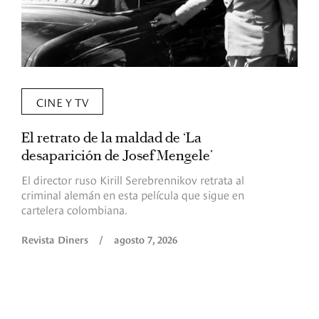
CINE Y TV
El retrato de la maldad de ‘La
L
desaparición de Josef Mengele’
d
d
El director ruso Kirill Serebrennikov retrata al
criminal alemán en esta película que sigue en
F
cartelera colombiana.
s
O
Revista Diners
/
agosto 7, 2026
é
c
p
a
R