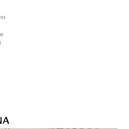
ros
ue
.
NA