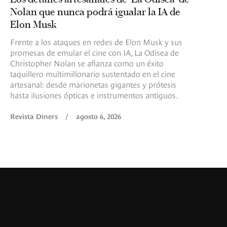
Nolan que nunca podrá igualar la IA de
Elon Musk
Frente a los ataques en redes de Elon Musk y sus
promesas de emular el cine con IA, La Odisea de
Christopher Nolan se afianza como un éxito
taquillero multimillonario sustentado en el cine
artesanal: desde marionetas gigantes y prótesis
hasta ilusiones ópticas e instrumentos antiguos.
Revista Diners
/
agosto 6, 2026