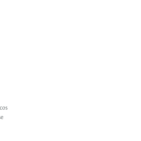
e
cos
se