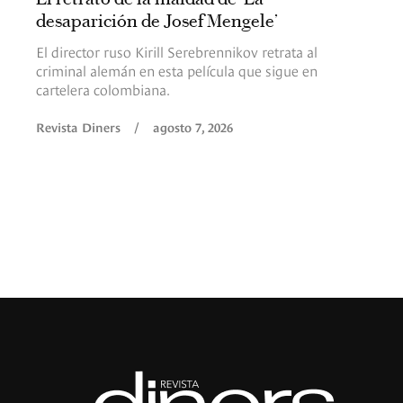
desaparición de Josef Mengele’
El director ruso Kirill Serebrennikov retrata al
criminal alemán en esta película que sigue en
cartelera colombiana.
Revista Diners
/
agosto 7, 2026