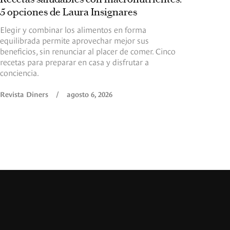
5 opciones de Laura Insignares
Elegir y combinar los alimentos en forma
equilibrada permite aprovechar mejor sus
beneficios, sin renunciar al placer de comer. Cinco
recetas para preparar en casa y disfrutar a
conciencia.
Revista Diners
/
agosto 6, 2026