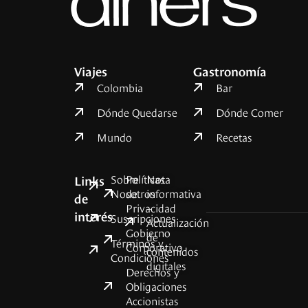
Viajes
Gastronomía
Colombia
Bar
Dónde Quedarse
Dónde Comer
Mundo
Recetas
Sobre
Políticas
Nota
Links
Nosotros
de
informativa
de
Privacidad
–
interés
Suscripciones
Actualización
Gobierno
de
Términos y
Corporativo
contenidos
Condiciones
digitales
Derechos y
Obligaciones
Accionistas