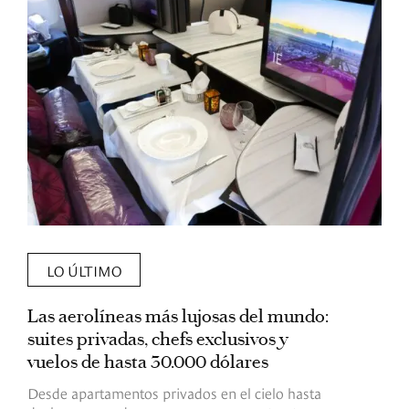
LO ÚLTIMO
Las aerolíneas más lujosas del mundo:
E
suites privadas, chefs exclusivos y
d
vuelos de hasta 30.000 dólares
E
c
Desde apartamentos privados en el cielo hasta
c