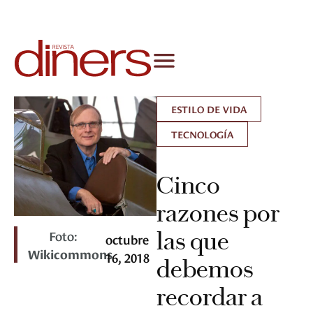
ESTILO DE VIDA
TECNOLOGÍA
Cinco
razones por
Foto:
las que
octubre
Wikicommons
16, 2018
debemos
recordar a