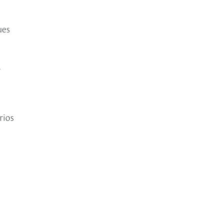
ues
,
rios