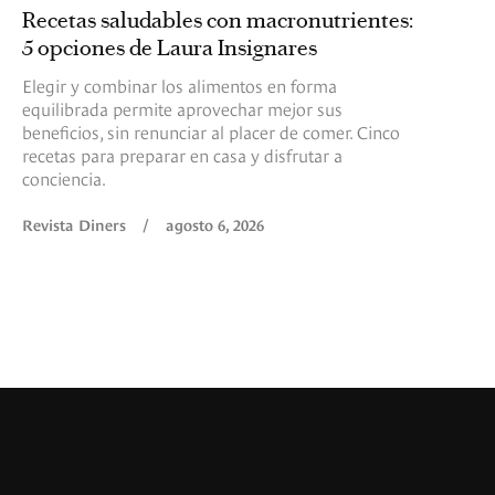
Recetas saludables con macronutrientes:
5 opciones de Laura Insignares
Elegir y combinar los alimentos en forma
equilibrada permite aprovechar mejor sus
beneficios, sin renunciar al placer de comer. Cinco
recetas para preparar en casa y disfrutar a
conciencia.
Revista Diners
/
agosto 6, 2026