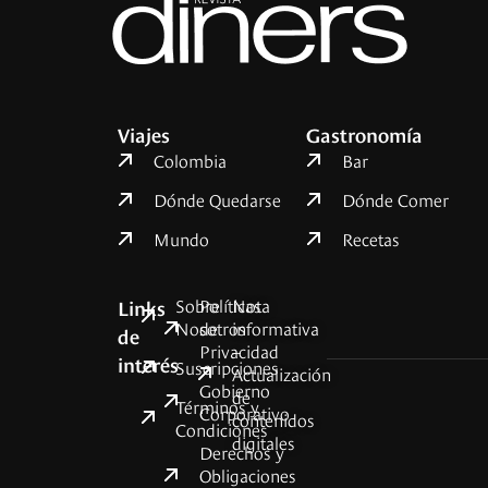
Viajes
Gastronomía
Colombia
Bar
Dónde Quedarse
Dónde Comer
Mundo
Recetas
Sobre
Políticas
Nota
Links
Nosotros
de
informativa
de
Privacidad
–
interés
Suscripciones
Actualización
Gobierno
de
Términos y
Corporativo
contenidos
Condiciones
digitales
Derechos y
Obligaciones