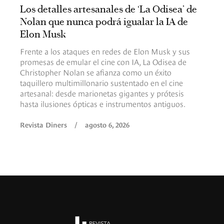
Los detalles artesanales de ‘La Odisea’ de
Nolan que nunca podrá igualar la IA de
Elon Musk
Frente a los ataques en redes de Elon Musk y sus
promesas de emular el cine con IA, La Odisea de
Christopher Nolan se afianza como un éxito
taquillero multimillonario sustentado en el cine
artesanal: desde marionetas gigantes y prótesis
hasta ilusiones ópticas e instrumentos antiguos.
Revista Diners
/
agosto 6, 2026