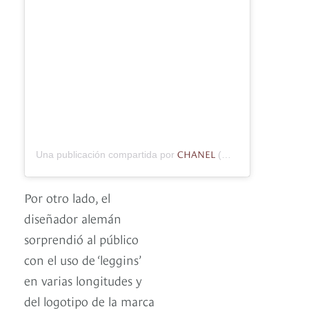
CHANEL
Una publicación compartida por
(@chanelofficial) el
3
Por otro lado, el
diseñador alemán
sorprendió al público
con el uso de ‘leggins’
en varias longitudes y
del logotipo de la marca