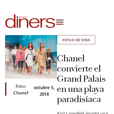
ESTILO DE VIDA
Chanel
convierte el
Grand Palais
Foto:
en una playa
octubre 3,
Chanel
2018
paradisíaca
Karl Lagerfeld montó una