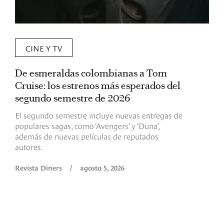
CINE Y TV
De esmeraldas colombianas a Tom
L
Cruise: los estrenos más esperados del
«
segundo semestre de 2026
p
El segundo semestre incluye nuevas entregas de
E
populares sagas, como ‘Avengers’ y ‘Duna’,
h
además de nuevas películas de reputados
d
autores.
h
(
l
Revista Diners
/
agosto 5, 2026
L