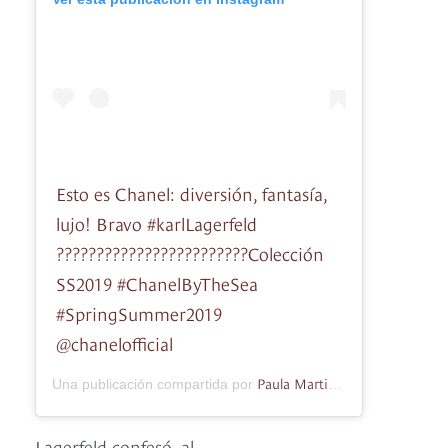
Esto es Chanel: diversión, fantasía,
lujo! Bravo #karlLagerfeld
????????????????????????Colección
SS2019 #ChanelByTheSea
#SpringSummer2019
@chanelofficial
Paula Martinez
Una publicación compartida por
(@pmimagen) 
Lagerfeld confesó, al