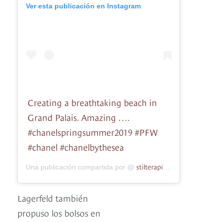
Ver esta publicación en Instagram
Creating a breathtaking beach in
Grand Palais. Amazing ….
#chanelspringsummer2019 #PFW
#chanel #chanelbythesea
stilterapi
Una publicación compartida por @
el
3 de Oct de 20
Lagerfeld también
propuso los bolsos en