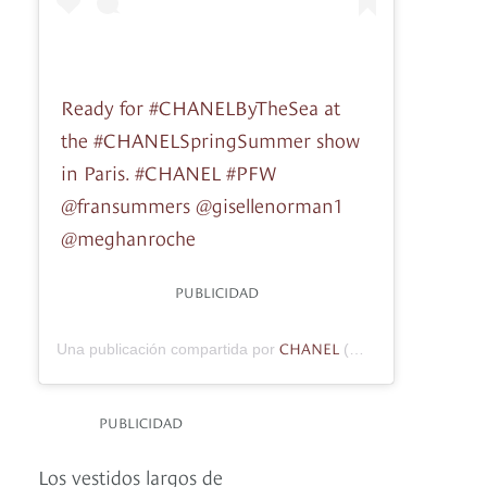
Ready for #CHANELByTheSea at
the #CHANELSpringSummer show
in Paris. #CHANEL #PFW
@fransummers @gisellenorman1
@meghanroche
PUBLICIDAD
CHANEL
Una publicación compartida por
(@chanelofficial) el
3
PUBLICIDAD
Los vestidos largos de