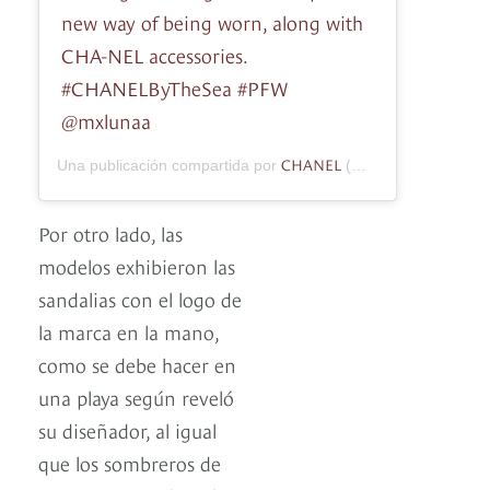
new way of being worn, along with
CHA-NEL accessories.
#CHANELByTheSea #PFW
@mxlunaa
CHANEL
Una publicación compartida por
(@chanelofficial) el
3
Por otro lado, las
modelos exhibieron las
sandalias con el logo de
la marca en la mano,
como se debe hacer en
una playa según reveló
su diseñador, al igual
que los sombreros de