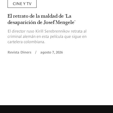
CINE Y TV
El retrato de la maldad de ‘La
L
desaparición de Josef Mengele’
d
d
El director ruso Kirill Serebrennikov retrata al
criminal alemán en esta película que sigue en
F
cartelera colombiana.
s
O
Revista Diners
/
agosto 7, 2026
é
c
p
a
R