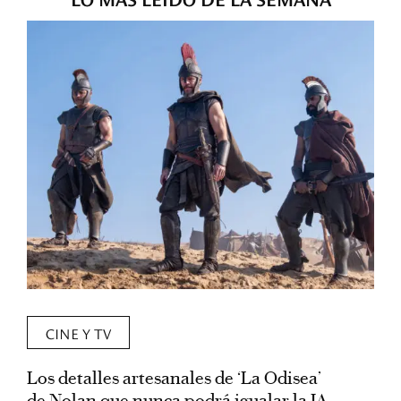
CINE Y TV
Los detalles artesanales de ‘La Odisea’
R
de Nolan que nunca podrá igualar la IA
m