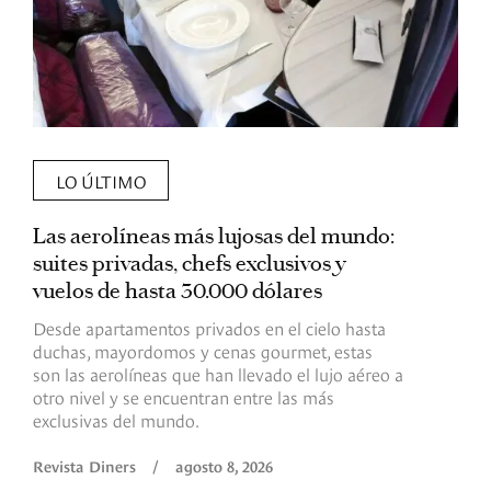
LO ÚLTIMO
Las aerolíneas más lujosas del mundo:
E
suites privadas, chefs exclusivos y
d
vuelos de hasta 30.000 dólares
E
c
Desde apartamentos privados en el cielo hasta
c
duchas, mayordomos y cenas gourmet, estas
son las aerolíneas que han llevado el lujo aéreo a
R
otro nivel y se encuentran entre las más
exclusivas del mundo.
Revista Diners
/
agosto 8, 2026