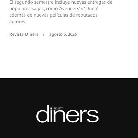
El segundo semestre incluye nuevas entregas de
E
populares sagas, como ‘Avengers’ y ‘Duna’,
h
además de nuevas películas de reputados
d
autores.
h
(
l
Revista Diners
/
agosto 5, 2026
L