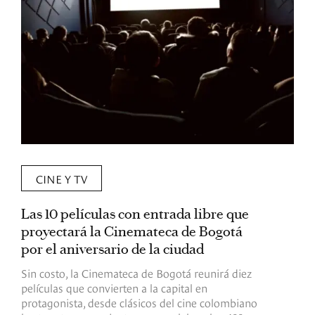
CINE Y TV
Las 10 películas con entrada libre que
D
proyectará la Cinemateca de Bogotá
C
por el aniversario de la ciudad
s
Sin costo, la Cinemateca de Bogotá reunirá diez
E
películas que convierten a la capital en
p
protagonista, desde clásicos del cine colombiano
a