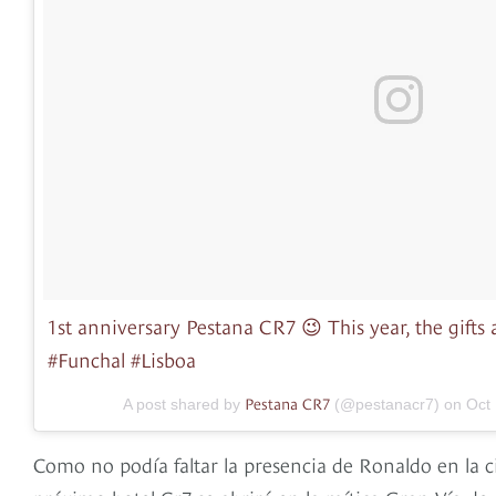
1st anniversary Pestana CR7 😉 This year, the gifts
#Funchal #Lisboa
Pestana CR7
A post shared by
(@pestanacr7) on
Oct
Como no podía faltar la presencia de Ronaldo en la c