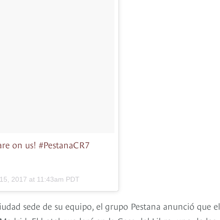
 are on us! #PestanaCR7
 15, 2017 at 11:43am PDT
iudad sede de su equipo, el grupo Pestana anunció que el