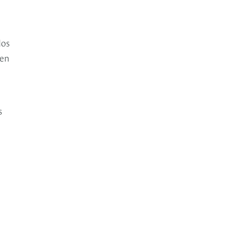
dos
 en
s