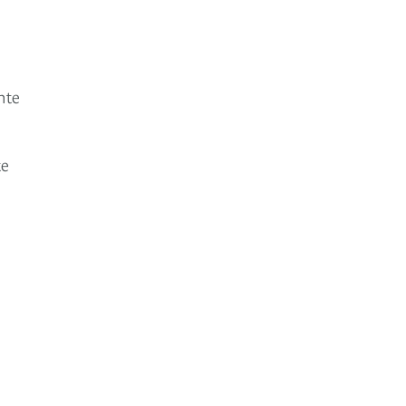
nte
te