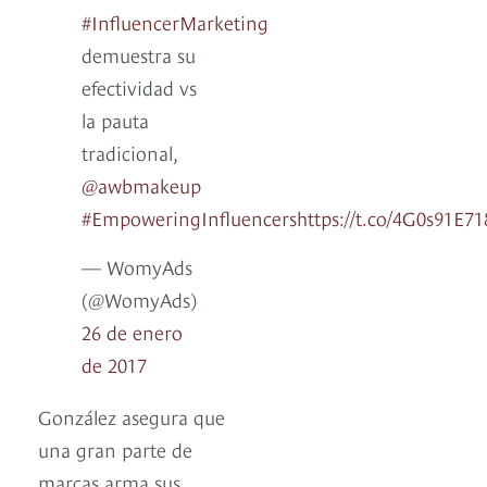
#InfluencerMarketing
demuestra su
efectividad vs
la pauta
tradicional,
@awbmakeup
#EmpoweringInfluencers
https://t.co/4G0s91E71
— WomyAds
(@WomyAds)
26 de enero
de 2017
González asegura que
una gran parte de
marcas arma sus