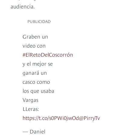
audiencia.
PUBLICIDAD
Graben un
video con
#ElRetoDelCoscorrón
y el mejor se
ganará un
casco como
los que usaba
Vargas
LLeras:
https://t.co/s0PWi0jwOd
@PirryTv
— Daniel