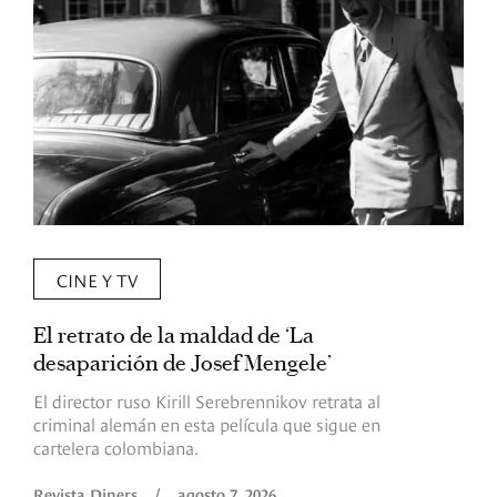
CINE Y TV
El retrato de la maldad de ‘La
L
desaparición de Josef Mengele’
d
d
El director ruso Kirill Serebrennikov retrata al
criminal alemán en esta película que sigue en
F
cartelera colombiana.
s
O
Revista Diners
/
agosto 7, 2026