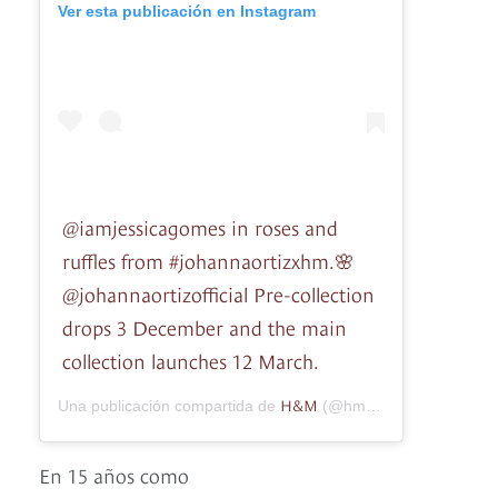
Ver esta publicación en Instagram
@iamjessicagomes in roses and
ruffles from #johannaortizxhm.🌸
@johannaortizofficial Pre-collection
drops 3 December and the main
collection launches 12 March.
H&M
Una publicación compartida de
(@hm) el
30 Nov, 2019 a
En 15 años como