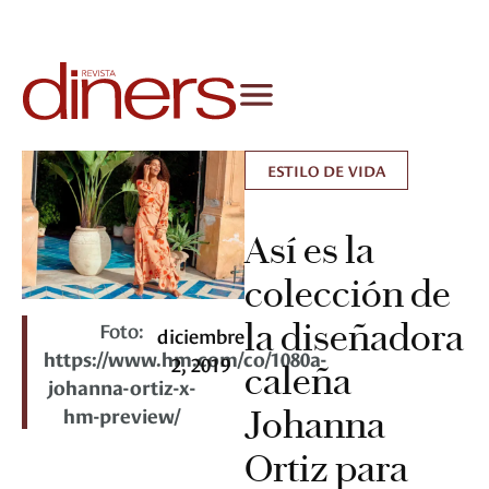
ESTILO DE VIDA
Así es la
colección de
la diseñadora
Foto:
diciembre
https://www.hm.com/co/1080a-
2, 2019
caleña
johanna-ortiz-x-
hm-preview/
Johanna
Ortiz para