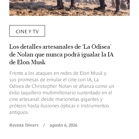
CINE Y TV
Los detalles artesanales de ‘La Odisea’
R
de Nolan que nunca podrá igualar la IA
m
de Elon Musk
I
Frente a los ataques en redes de Elon Musk y
E
sus promesas de emular el cine con IA, La
e
Odisea de Christopher Nolan se afianza como un
b
éxito taquillero multimillonario sustentado en el
C
cine artesanal: desde marionetas gigantes y
c
prótesis hasta ilusiones ópticas e instrumentos
antiguos.
R
Revista Diners
/
agosto 6, 2026