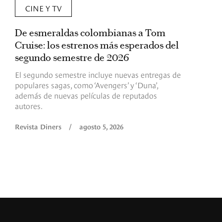
CINE Y TV
De esmeraldas colombianas a Tom
L
Cruise: los estrenos más esperados del
«
segundo semestre de 2026
p
El segundo semestre incluye nuevas entregas de
E
populares sagas, como ‘Avengers’ y ‘Duna’,
h
además de nuevas películas de reputados
d
autores.
h
(
l
Revista Diners
/
agosto 5, 2026
L