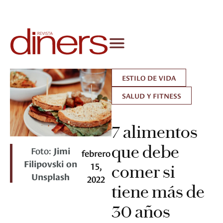
ESTILO DE VIDA
SALUD Y FITNESS
7 alimentos
que debe
Foto:
Jimi
febrero
Filipovski on
15,
comer si
Unsplash
2022
tiene más de
30 años