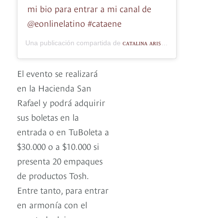
mi bio para entrar a mi canal de
@eonlinelatino #cataene
ᴄᴀᴛᴀʟɪɴᴀ ᴀʀɪsᴛɪᴢᴀʙᴀʟ
Una publicación compartida de
(@catalinaa
El evento se realizará
en la Hacienda San
Rafael y podrá adquirir
sus boletas en la
entrada o en TuBoleta a
$30.000 o a $10.000 si
presenta 20 empaques
de productos Tosh.
Entre tanto, para entrar
en armonía con el