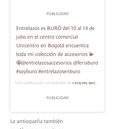
PUBLICIDAD
Entrelazos es BURÓ del 10 al 14 de
julio en el centro comercial
Unicentro en Bogotá encuentra
toda mi colección de accesorios 💫
🤩@entrelazosaccesorios @feriaburo
#soyburo #entrelazosenburo
ᴄᴀᴛᴀʟɪɴᴀ ᴀʀɪsᴛɪᴢᴀʙᴀʟ
Una publicación compartida de
(@catalinaa
PUBLICIDAD
La antioqueña también