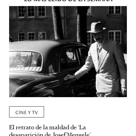
CINE Y TV
El retrato de la maldad de ‘La
L
desaparición de Josef Mengele’
d