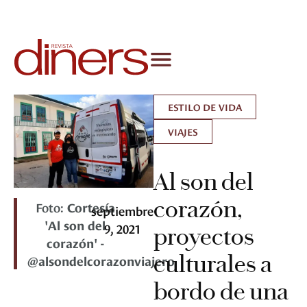
ESTILO DE VIDA
VIAJES
Al son del
corazón,
Foto:
Cortesía
septiembre
'Al son del
9, 2021
proyectos
corazón' -
culturales a
@alsondelcorazonviajero
bordo de una