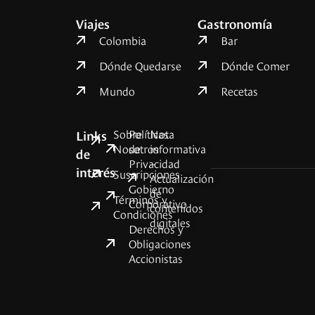
Viajes
Gastronomía
Colombia
Bar
Dónde Quedarse
Dónde Comer
Mundo
Recetas
Sobre
Políticas
Nota
Links
Nosotros
de
informativa
de
Privacidad
–
interés
Suscripciones
Actualización
Gobierno
de
Términos y
Corporativo
contenidos
Condiciones
digitales
Derechos y
Obligaciones
Accionistas