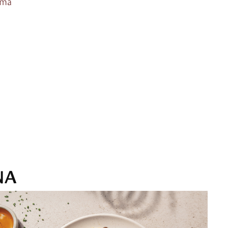
ema
NA