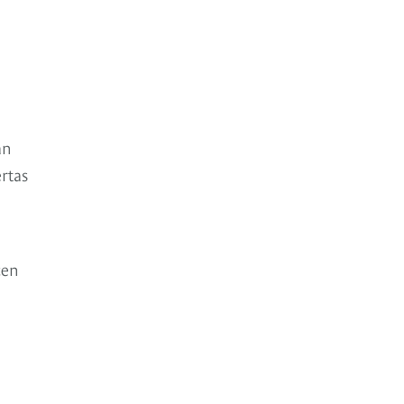
an
rtas
cen