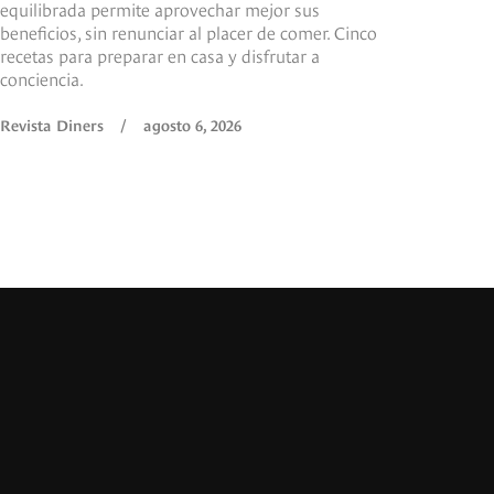
equilibrada permite aprovechar mejor sus
beneficios, sin renunciar al placer de comer. Cinco
recetas para preparar en casa y disfrutar a
conciencia.
Revista Diners
/
agosto 6, 2026