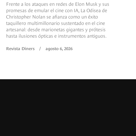
Frente a los ataques en redes de Elon Musk y sus
promesas de emular el cine con IA, La Odisea de
Christopher Nolan se afianza como un éxito
taquillero multimillonario sustentado en el cine
artesanal: desde marionetas gigantes y prótesis
hasta ilusiones ópticas e instrumentos antiguos.
Revista Diners
/
agosto 6, 2026