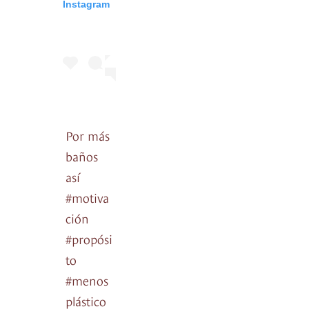
Instagram
Por más
baños
así
#motiva
ción
#propósi
to
#menos
plástico