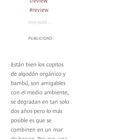
#review
The Odunsi’s
Una publicación compartida por
(@thee_nkr
PUBLICIDAD
Están bien los copitos
de algodón orgánico y
bambú, son amigables
con el medio ambiente,
se degradan en tan solo
dos años pero lo más
posible es que se
combinen en un mar
de basura. Por eso, una