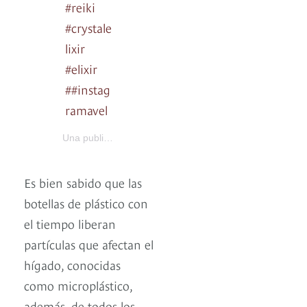
#reiki
#crystale
lixir
#elixir
##instag
ramavel
Vibe Cristal
Una publicación compartida por
(@vibecrista
Es bien sabido que las
botellas de plástico con
el tiempo liberan
partículas que afectan el
hígado, conocidas
como microplástico,
además, de todos los