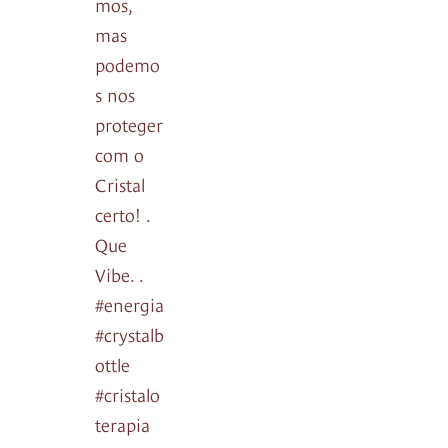
mos,
mas
podemo
s nos
proteger
com o
Cristal
certo! .
Que
Vibe. .
#energia
#crystalb
ottle
#cristalo
terapia