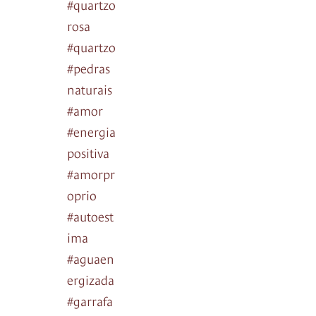
#quartzo
rosa
#quartzo
#pedras
naturais
#amor
#energia
positiva
#amorpr
oprio
#autoest
ima
#aguaen
ergizada
#garrafa