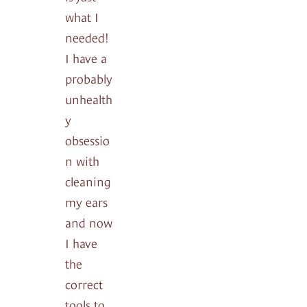
what I
needed!
I have a
probably
unhealth
y
obsessio
n with
cleaning
my ears
and now
I have
the
correct
tools to