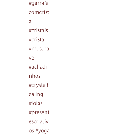
#garrafa
comcrist
al
#cristais
#cristal
#mustha
ve
#achadi
nhos
#crystalh
ealing
#joias
#present
escriativ
os #yoga