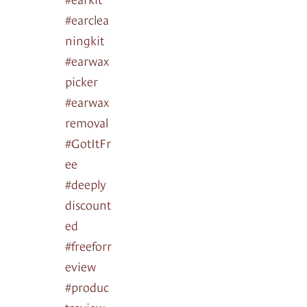
#earclea
ningkit
#earwax
picker
#earwax
removal
#GotItFr
ee
#deeply
discount
ed
#freeforr
eview
#produc
treview