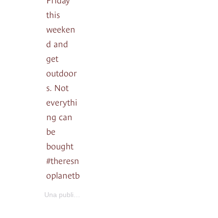
this
weeken
d and
get
outdoor
s. Not
everythi
ng can
be
bought
#theresn
oplanetb
Pala Eyewear
Una publicación compartida por
(@palaeye