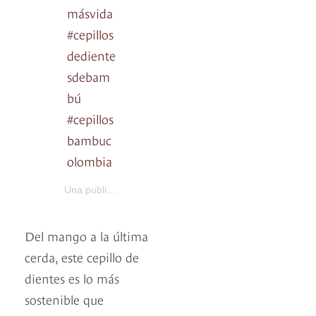
másvida
#cepillos
dediente
sdebam
bú
#cepillos
bambuc
olombia
conSentido verde
Una publicación compartida por
(@cons
Del mango a la última
cerda, este cepillo de
dientes es lo más
sostenible que