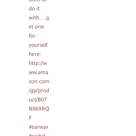
do it
with….g
et one
for
yourself
here:
http://w
ww.ama
zon.com
/gp/prod
uct/B07
B8KXRQ
F
#earwax
#earkit