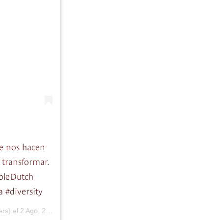
ue nos hacen
e transformar.
bleDutch
 #diversity
rs) el
2 Ago, 2020 a las 10:07 PDT