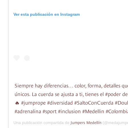
Ver esta publicación en Instagram
Siempre hay diferencias… color, forma, detalles q
únicos. La cuerda se ajusta a ti, tienes el #poder d
🔥 #jumprope #diversidad #SaltoConCuerda #Dou
#adrenalina #sport #inclusion #Medellin #Colombia
Jumpers Medellín
Una publicación compartida de
(@medajumpe