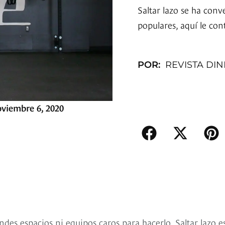
Saltar lazo se ha conv
populares, aquí le co
POR:
REVISTA DI
viembre 6, 2020
ndes espacios ni equipos caros para hacerlo. Saltar lazo e