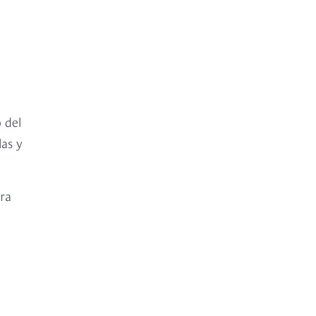
 del
las y
ra