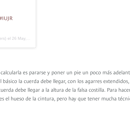
 #IUJR
rs) el
26 May, 2019 a las 10:45 PDT
alcularla es pararse y poner un pie un poco más adelan
vel básico la cuerda debe llegar, con los agarres extendidos,
uerda debe llegar a la altura de la falsa costilla. Para hace
e es el hueso de la cintura, pero hay que tener mucha técni