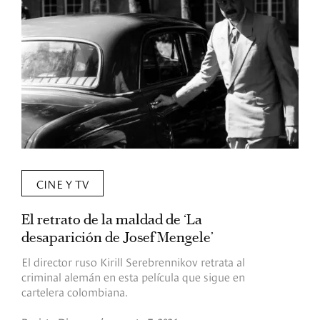
CINE Y TV
El retrato de la maldad de ‘La
L
desaparición de Josef Mengele’
d
d
El director ruso Kirill Serebrennikov retrata al
criminal alemán en esta película que sigue en
F
cartelera colombiana.
s
O