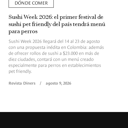
DÓNDE COMER
Sushi Week 2026: el primer festival de
L
sushi pet friendly del país tendrá menú
s
para perros
v
Sushi Week 2026 llegará del 14 al 23 de agosto
D
con una propuesta inédita en Colombia: además
d
de ofrecer rollos de sushi a $23.000 en más de
s
diez ciudades, contará con un menú creado
o
especialmente para perros en establecimientos
e
pet friendly.
R
Revista Diners
/
agosto 9, 2026