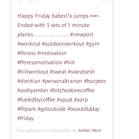
Happy Friday babes!!x jumps ••••
Ended with 3 sets of 1 minute
planks. . . . . . … … … #newport
#workout #outdoorworkout #gym
#fitness #motivation
#fitnessmotivation #hiit
#hiitworkout #sweat #sweatsesh
#dietitian #personaltrainer #burpees
#assbyamber #bitcheslovecoffee
#fueledbycoffee #squat #aarp
#fitpark #getoutside #beautifulday
#friday
Amber Worthen RD, LDN, CPT
Una publicación compartida de