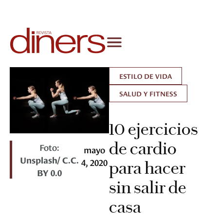
ESTILO DE VIDA
SALUD Y FITNESS
10 ejercicios
de cardio
Foto:
mayo
Unsplash/ C.C.
4, 2020
para hacer
BY 0.0
sin salir de
casa