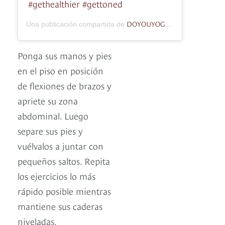
#gethealthier #gettoned
DOYOUYOGA.com
Una publicación compartida de
(@doyouyog
Ponga sus manos y pies
en el piso en posición
de flexiones de brazos y
apriete su zona
abdominal. Luego
separe sus pies y
vuélvalos a juntar con
pequeños saltos. Repita
los ejercicios lo más
rápido posible mientras
mantiene sus caderas
niveladas.