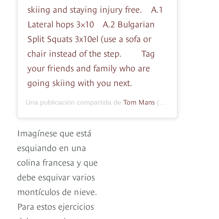
skiing and staying injury free.⠀ A.1
Lateral hops 3×10⠀ A.2 Bulgarian
Split Squats 3x10el (use a sofa or
chair instead of the step. ⠀ ⠀ Tag
your friends and family who are
going skiing with you next.
Tom Mans
Una publicación compartida de
(@tommanspt) el
1
Imagínese que está
esquiando en una
colina francesa y que
debe esquivar varios
montículos de nieve.
Para estos ejercicios