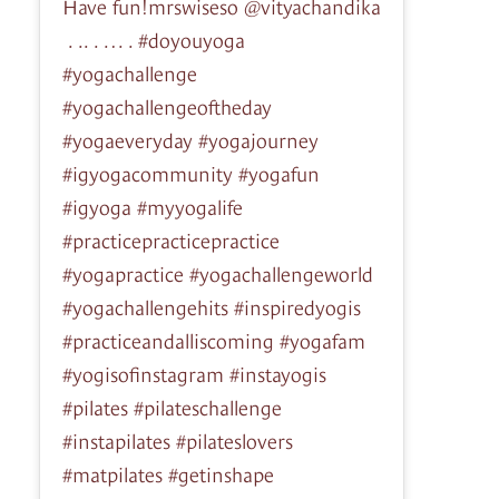
Have fun!mrswiseso @vityachandika⁣
⁣ .⁣ ..⁣ .⁣ …⁣ .⁣ #doyouyoga
#yogachallenge
#yogachallengeoftheday
#yogaeveryday #yogajourney
#igyogacommunity #yogafun
#igyoga #myyogalife
#practicepracticepractice
#yogapractice #yogachallengeworld
#yogachallengehits #inspiredyogis
#practiceandalliscoming #yogafam
#yogisofinstagram #instayogis
#pilates #pilateschallenge
#instapilates #pilateslovers
#matpilates #getinshape