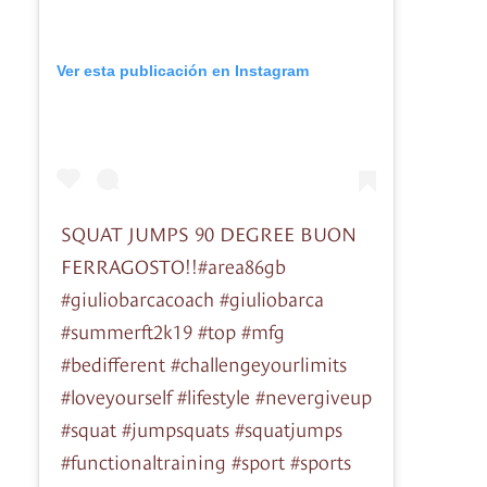
Ver esta publicación en Instagram
SQUAT JUMPS 90 DEGREE BUON
FERRAGOSTO!!#area86gb
#giuliobarcacoach #giuliobarca
#summerft2k19 #top #mfg
#bedifferent #challengeyourlimits
#loveyourself #lifestyle #nevergiveup
#squat #jumpsquats #squatjumps
#functionaltraining #sport #sports