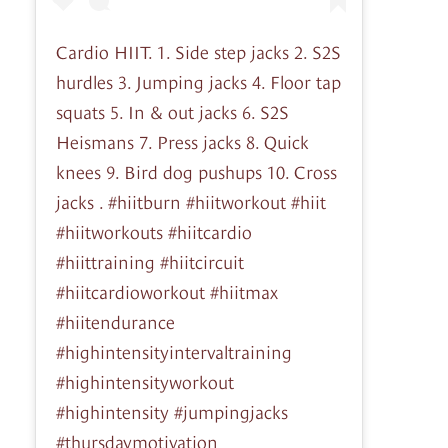
Cardio HIIT. 1. Side step jacks 2. S2S
hurdles 3. Jumping jacks 4. Floor tap
squats 5. In & out jacks 6. S2S
Heismans 7. Press jacks 8. Quick
knees 9. Bird dog pushups 10. Cross
jacks . #hiitburn #hiitworkout #hiit
#hiitworkouts #hiitcardio
#hiittraining #hiitcircuit
#hiitcardioworkout #hiitmax
#hiitendurance
#highintensityintervaltraining
#highintensityworkout
#highintensity #jumpingjacks
#thursdaymotivation