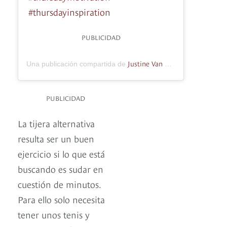
#thursdayinspiration
PUBLICIDAD
Justine Van Drunen
Una publicación compartida de
(@lean.just
PUBLICIDAD
La tijera alternativa
resulta ser un buen
ejercicio si lo que está
buscando es sudar en
cuestión de minutos.
Para ello solo necesita
tener unos tenis y