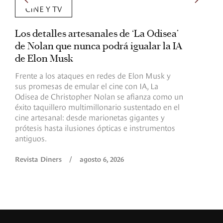
RECETAS
sea’
Recetas saludables con
la IA
macronutrientes: 5 opciones de Laura
Insignares
k y
Elegir y combinar los alimentos en forma
equilibrada permite aprovechar mejor sus
omo un
beneficios, sin renunciar al placer de comer.
en el
Cinco recetas para preparar en casa y disfrutar a
y
conciencia.
ntos
Revista Diners
/
agosto 6, 2026