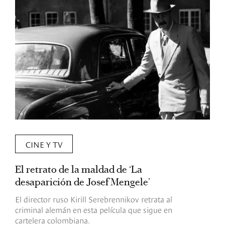
CINE Y TV
El retrato de la maldad de ‘La
L
desaparición de Josef Mengele’
d
d
El director ruso Kirill Serebrennikov retrata al
criminal alemán en esta película que sigue en
F
cartelera colombiana.
s