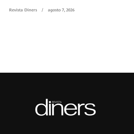
O
Revista Diners
/
agosto 7, 2026
é
c
p
a
R