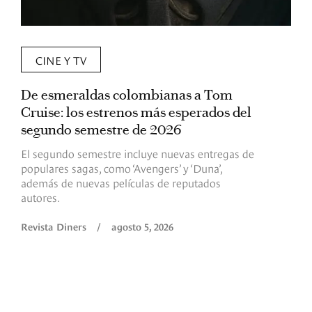
CINE Y TV
De esmeraldas colombianas a Tom
L
Cruise: los estrenos más esperados del
«
segundo semestre de 2026
p
El segundo semestre incluye nuevas entregas de
E
populares sagas, como ‘Avengers’ y ‘Duna’,
h
además de nuevas películas de reputados
d
autores.
h
(
l
Revista Diners
/
agosto 5, 2026
L