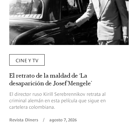
CINE Y TV
El retrato de la maldad de ‘La
L
desaparición de Josef Mengele’
d
d
El director ruso Kirill Serebrennikov retrata al
criminal alemán en esta película que sigue en
F
cartelera colombiana.
s
O
Revista Diners
/
agosto 7, 2026
é
c
p