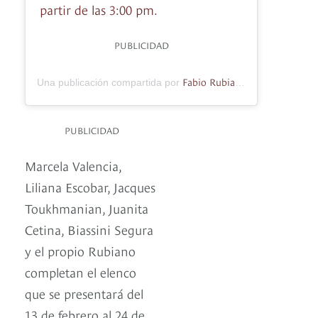
partir de las 3:00 pm.
PUBLICIDAD
Fabio Rubiano O.
Una publicación compartida por
(@fabiorubi
PUBLICIDAD
Marcela Valencia,
Liliana Escobar, Jacques
Toukhmanian, Juanita
Cetina, Biassini Segura
y el propio Rubiano
completan el elenco
que se presentará del
13 de febrero al 24 de