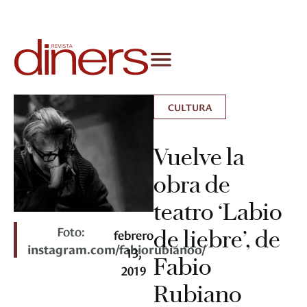
CULTURA
Vuelve la
obra de
teatro ‘Labio
Foto:
de liebre’, de
febrero
instagram.com/fabiorubianoo/
13,
Fabio
2019
Rubiano