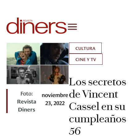
CULTURA
CINE Y TV
Los secretos
de Vincent
Foto:
noviembre
Revista
23, 2022
Cassel en su
Diners
cumpleaños
56