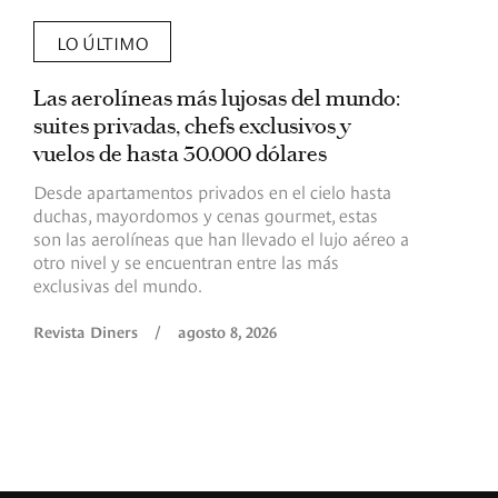
LO ÚLTIMO
Las aerolíneas más lujosas del mundo:
E
suites privadas, chefs exclusivos y
d
vuelos de hasta 30.000 dólares
E
c
Desde apartamentos privados en el cielo hasta
c
duchas, mayordomos y cenas gourmet, estas
son las aerolíneas que han llevado el lujo aéreo a
R
otro nivel y se encuentran entre las más
exclusivas del mundo.
Revista Diners
/
agosto 8, 2026