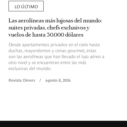
LO ÚLTIMO
Las aerolíneas más lujosas del mundo:
E
suites privadas, chefs exclusivos y
d
vuelos de hasta 30.000 dólares
E
c
Desde apartamentos privados en el cielo hasta
c
duchas, mayordomos y cenas gourmet, estas
son las aerolíneas que han llevado el lujo aéreo a
R
otro nivel y se encuentran entre las más
exclusivas del mundo.
Revista Diners
/
agosto 8, 2026