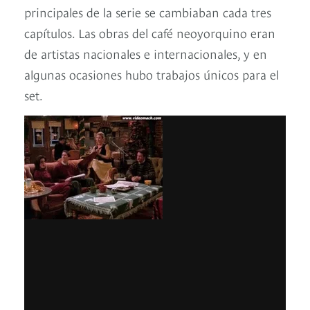
principales de la serie se cambiaban cada tres
capítulos. Las obras del café neoyorquino eran
de artistas nacionales e internacionales, y en
algunas ocasiones hubo trabajos únicos para el
set.