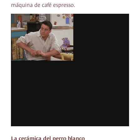
máquina de café espresso.
La cerámica del perro blanco