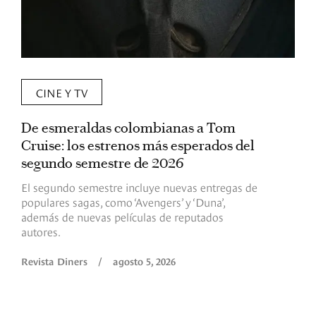
CINE Y TV
De esmeraldas colombianas a Tom
L
Cruise: los estrenos más esperados del
«
segundo semestre de 2026
p
El segundo semestre incluye nuevas entregas de
E
populares sagas, como ‘Avengers’ y ‘Duna’,
h
además de nuevas películas de reputados
d
autores.
h
(
l
Revista Diners
/
agosto 5, 2026
L