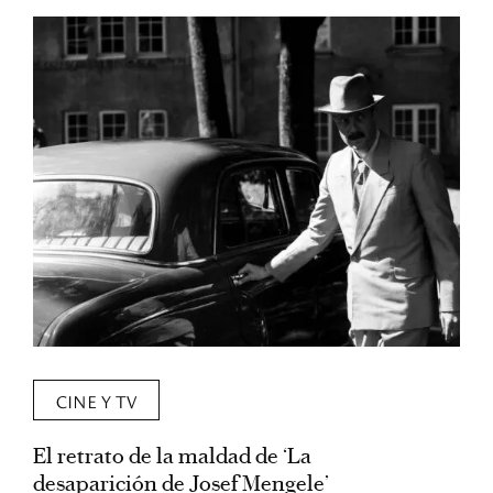
CINE Y TV
El retrato de la maldad de ‘La
L
desaparición de Josef Mengele’
d