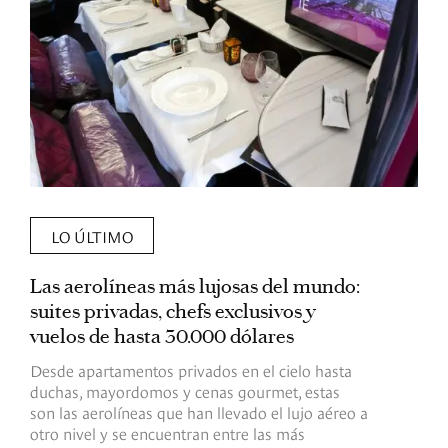
LO ÚLTIMO
Las aerolíneas más lujosas del mundo:
E
suites privadas, chefs exclusivos y
d
vuelos de hasta 30.000 dólares
E
c
Desde apartamentos privados en el cielo hasta
c
duchas, mayordomos y cenas gourmet, estas
son las aerolíneas que han llevado el lujo aéreo a
R
otro nivel y se encuentran entre las más