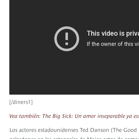
[/diners1]
Vea también: The Big Sick: Un amor inseparable ya es
Los actores estadounidenses Ted Danson (The Good Pla
galardones en las categorías de Mejor actor de come