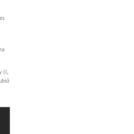
es
na
 (I,
subió