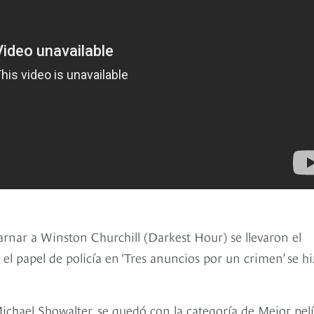
rnar a Winston Churchill (Darkest Hour) se llevaron el
l papel de policía en ‘Tres anuncios por un crimen’ se h
Michael Showalter, se quedó con la categoría de Mejor pelí