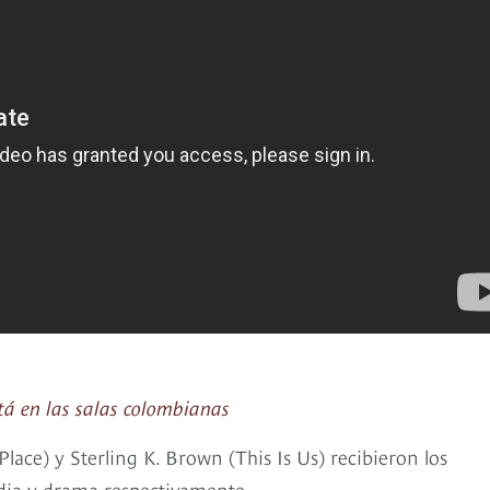
tá en las salas colombianas
ce) y Sterling K. Brown (This Is Us) recibieron los
dia y drama respectivamente.