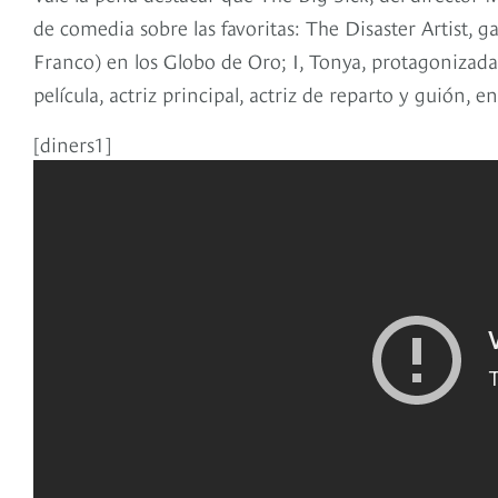
de comedia sobre las favoritas: The Disaster Artist,
Franco) en los Globo de Oro; I, Tonya, protagonizad
película, actriz principal, actriz de reparto y guión, 
[diners1]