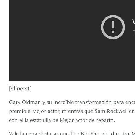
[/diners1]
Gary Oldman y su increíble transformación para enca
premio a Mejor actor, mientras que Sam Rockwell en e
con el la estatuilla de Mejor actor de reparto.
Vale la pena destacar que The Big Sick, del director 