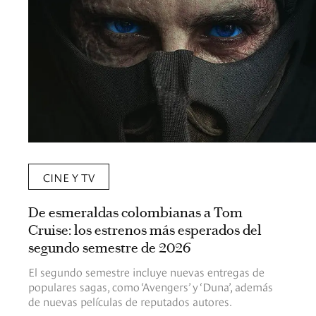
CINE Y TV
De esmeraldas colombianas a Tom
Cruise: los estrenos más esperados del
segundo semestre de 2026
El segundo semestre incluye nuevas entregas de
populares sagas, como ‘Avengers’ y ‘Duna’, además
de nuevas películas de reputados autores.