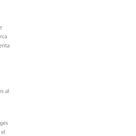
e
arca
tenta
s al
rges
 el