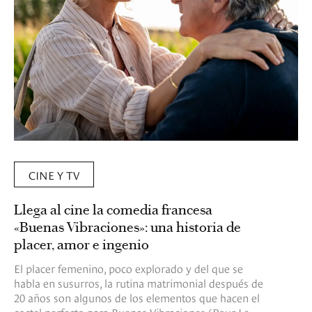
CINE Y TV
Llega al cine la comedia francesa
«Buenas Vibraciones»: una historia de
placer, amor e ingenio
El placer femenino, poco explorado y del que se
habla en susurros, la rutina matrimonial después de
20 años son algunos de los elementos que hacen el
coctel perfecto para Buenas Vibraciones (Pour Le