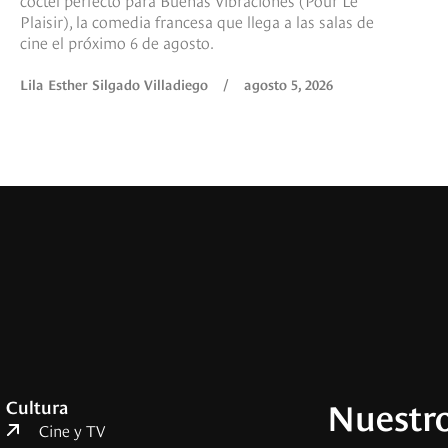
Plaisir), la comedia francesa que llega a las salas de
cine el próximo 6 de agosto.
Lila Esther Silgado Villadiego
/
agosto 5, 2026
Nuestro
Cultura
Cine y TV