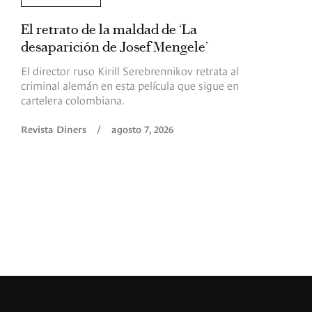
El retrato de la maldad de ‘La
L
desaparición de Josef Mengele’
d
d
El director ruso Kirill Serebrennikov retrata al
criminal alemán en esta película que sigue en
F
cartelera colombiana.
s
O
Revista Diners
/
agosto 7, 2026
é
c
p
a
R