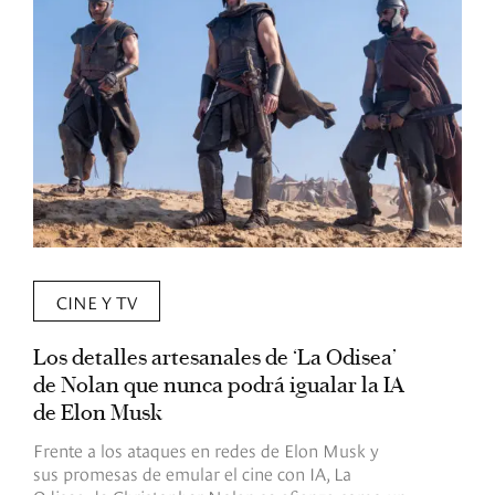
CINE Y TV
Los detalles artesanales de ‘La Odisea’
R
de Nolan que nunca podrá igualar la IA
m
de Elon Musk
I
Frente a los ataques en redes de Elon Musk y
E
sus promesas de emular el cine con IA, La
e