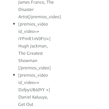
James Franco, The
Disaster
Artist[/premios_video]
[premios_video
id_video=»
iYPmR1nV0FU»]
Hugh Jackman,
The Greatest
Showman
[/premios_video]
[premios_video
id_video=»
DzfpyUB60YY «]
Daniel Kaluuya,
Get Out