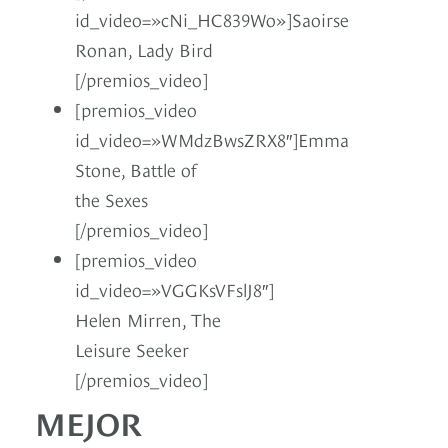
id_video=»cNi_HC839Wo»]Saoirse
Ronan, Lady Bird
[/premios_video]
[premios_video
id_video=»WMdzBwsZRX8″]Emma
Stone, Battle of
the Sexes
[/premios_video]
[premios_video
id_video=»VGGKsVFslJ8″]
Helen Mirren, The
Leisure Seeker
[/premios_video]
MEJOR