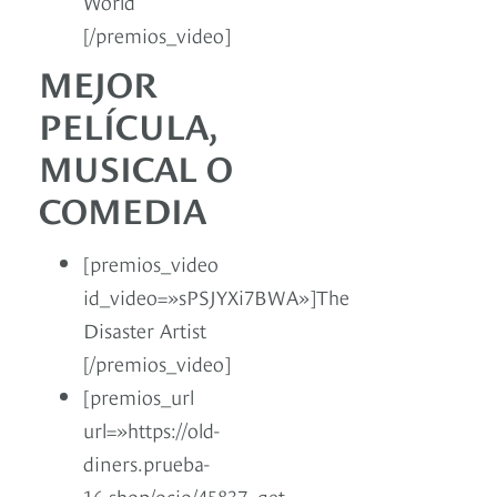
World
[/premios_video]
MEJOR
PELÍCULA,
MUSICAL O
COMEDIA
[premios_video
id_video=»sPSJYXi7BWA»]The
Disaster Artist
[/premios_video]
[premios_url
url=»https://old-
diners.prueba-
16.shop/ocio/45837_get-