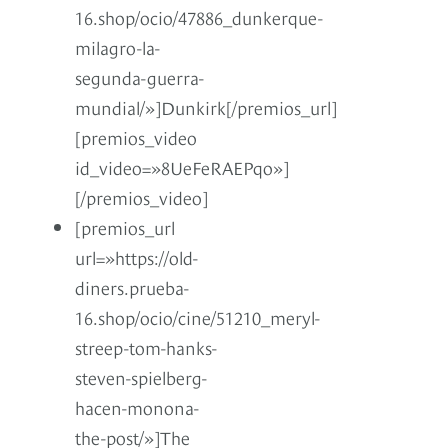
16.shop/ocio/47886_dunkerque-
milagro-la-
segunda-guerra-
mundial/»]Dunkirk[/premios_url]
[premios_video
id_video=»8UeFeRAEPqo»]
[/premios_video]
[premios_url
url=»https://old-
diners.prueba-
16.shop/ocio/cine/51210_meryl-
streep-tom-hanks-
steven-spielberg-
hacen-monona-
the-post/»]The