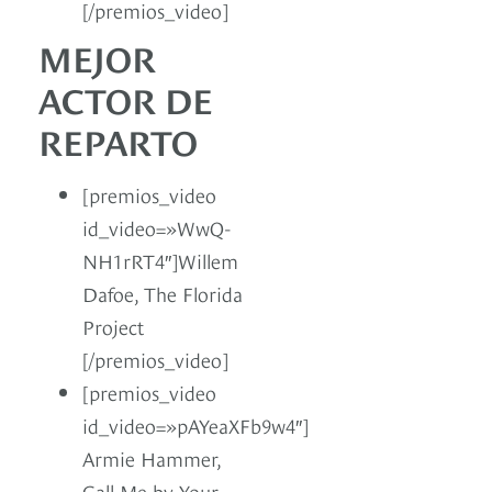
[/premios_video]
MEJOR
ACTOR DE
REPARTO
[premios_video
id_video=»WwQ-
NH1rRT4″]Willem
Dafoe, The Florida
Project
[/premios_video]
[premios_video
id_video=»pAYeaXFb9w4″]
Armie Hammer,
Call Me by Your