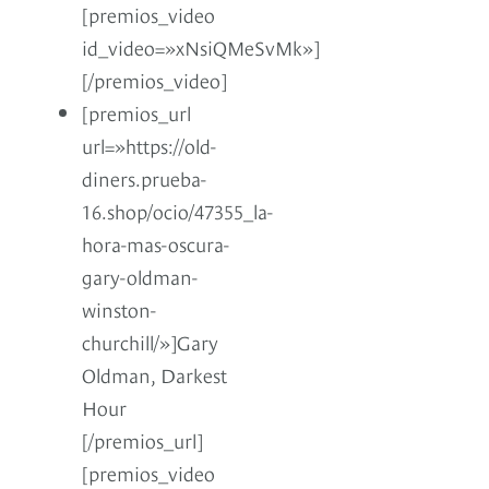
[premios_video
id_video=»xNsiQMeSvMk»]
[/premios_video]
[premios_url
url=»https://old-
diners.prueba-
16.shop/ocio/47355_la-
hora-mas-oscura-
gary-oldman-
winston-
churchill/»]Gary
Oldman, Darkest
Hour
[/premios_url]
[premios_video