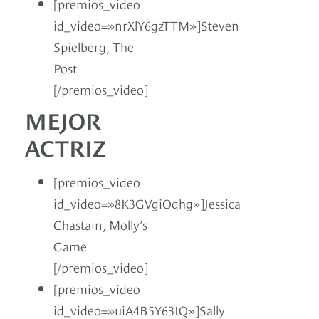
[premios_video
id_video=»nrXlY6gzTTM»]Steven
Spielberg, The
Post
[/premios_video]
MEJOR
ACTRIZ
[premios_video
id_video=»8K3GVgiOqhg»]Jessica
Chastain, Molly’s
Game
[/premios_video]
[premios_video
id_video=»uiA4B5Y63IQ»]Sally