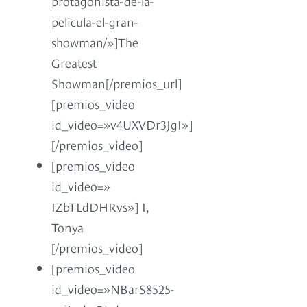
protagonista-de-la-
pelicula-el-gran-
showman/»]The
Greatest
Showman[/premios_url]
[premios_video
id_video=»v4UXVDr3JgI»]
[/premios_video]
[premios_video
id_video=»
IZbTLdDHRvs»] I,
Tonya
[/premios_video]
[premios_video
id_video=»NBarS8525-