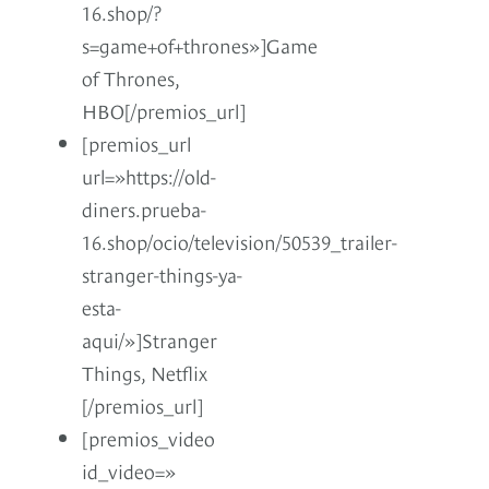
16.shop/?
s=game+of+thrones»]Game
of Thrones,
HBO[/premios_url]
[premios_url
url=»https://old-
diners.prueba-
16.shop/ocio/television/50539_trailer-
stranger-things-ya-
esta-
aqui/»]Stranger
Things, Netflix
[/premios_url]
[premios_video
id_video=»