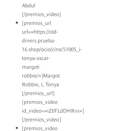
Abdul
[/premios_video]
[premios_url
url=»https://old-
diners.prueba-
16.shop/ocio/cine/51005_i-
tonya-oscar-
margot-
robbie/»]Margot
Robbie, I, Tonya
[/premios_url]
[premios_video
id_video=»iZbTLdDHRvs»]
[/premios_video]
[premios_video