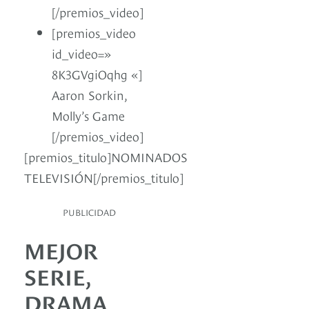
[/premios_video]
[premios_video
id_video=»
8K3GVgiOqhg «]
Aaron Sorkin,
Molly’s Game
[/premios_video]
[premios_titulo]NOMINADOS
TELEVISIÓN[/premios_titulo]
PUBLICIDAD
MEJOR
SERIE,
DRAMA