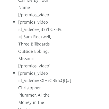
Name
[/premios_video]
[premios_video
id_video=»Jit3YhGx5Pu
«] Sam Rockwell,
Three Billboards
Outside Ebbing,
Missouri
[/premios_video]
[premios_video
id_video=»KXHrCBkIxQQ»]
Christopher
Plummer, All the
Money in the