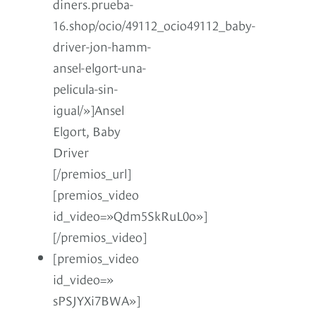
diners.prueba-
16.shop/ocio/49112_ocio49112_baby-
driver-jon-hamm-
ansel-elgort-una-
pelicula-sin-
igual/»]Ansel
Elgort, Baby
Driver
[/premios_url]
[premios_video
id_video=»Qdm5SkRuL0o»]
[/premios_video]
[premios_video
id_video=»
sPSJYXi7BWA»]