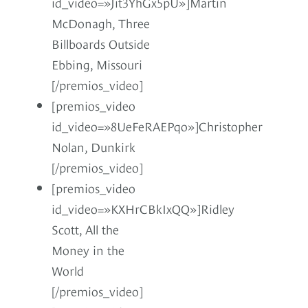
id_video=»Jit3YhGx5pU»]Martin
McDonagh, Three
Billboards Outside
Ebbing, Missouri
[/premios_video]
[premios_video
id_video=»8UeFeRAEPqo»]Christopher
Nolan, Dunkirk
[/premios_video]
[premios_video
id_video=»KXHrCBkIxQQ»]Ridley
Scott, All the
Money in the
World
[/premios_video]