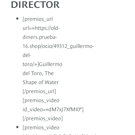
DIRECTOR
[premios_url
url=»https://old-
diners.prueba-
16.shop/ocio/49312_guillermo-
del-
toro/»]Guillermo
del Toro, The
Shape of Water
[/premios_url]
[premios_video
id_video=»dM7xJ7XfMI0″]
[/premios_video]
[premios_video