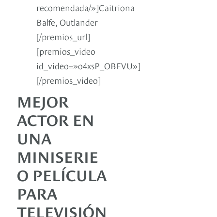
recomendada/»]Caitriona
Balfe, Outlander
[/premios_url]
[premios_video
id_video=»o4xsP_OBEVU»]
[/premios_video]
MEJOR
ACTOR EN
UNA
MINISERIE
O PELÍCULA
PARA
TELEVISIÓN