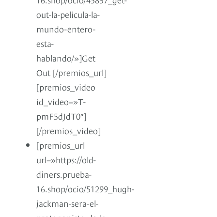
out-la-pelicula-la-
mundo-entero-
esta-
hablando/»]Get
Out [/premios_url]
[premios_video
id_video=»T-
pmF5dJdT0″]
[/premios_video]
[premios_url
url=»https://old-
diners.prueba-
16.shop/ocio/51299_hugh-
jackman-sera-el-