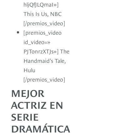
hljQfJLQmaI»]
This Is Us, NBC
[/premios_video]
[premios_video
id_video=»
PJTonrzXTJs»] The
Handmaid’s Tale,
Hulu
[/premios_video]
MEJOR
ACTRIZ EN
SERIE
DRAMÁTICA