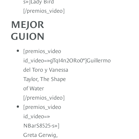
s»]Lady Bird
[/premios_video]
MEJOR
GUION
[premios_video
id_video=»gTqI4n2ORo0″]Guillermo
del Toro y Vanessa
Taylor, The Shape
of Water
[/premios_video]
[premios_video
id_video=»
NBarS8525-s»]
Greta Gerwig,