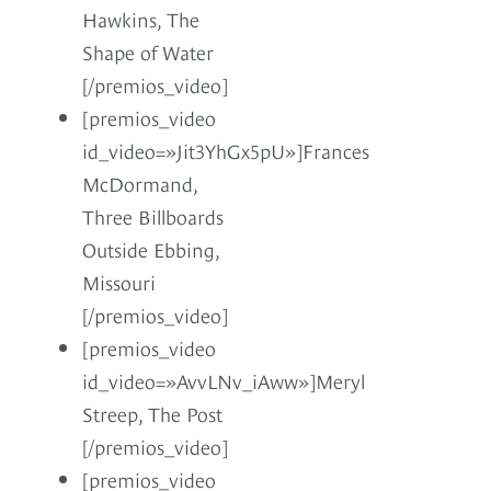
Hawkins, The
Shape of Water
[/premios_video]
[premios_video
id_video=»Jit3YhGx5pU»]Frances
McDormand,
Three Billboards
Outside Ebbing,
Missouri
[/premios_video]
[premios_video
id_video=»AvvLNv_iAww»]Meryl
Streep, The Post
[/premios_video]
[premios_video