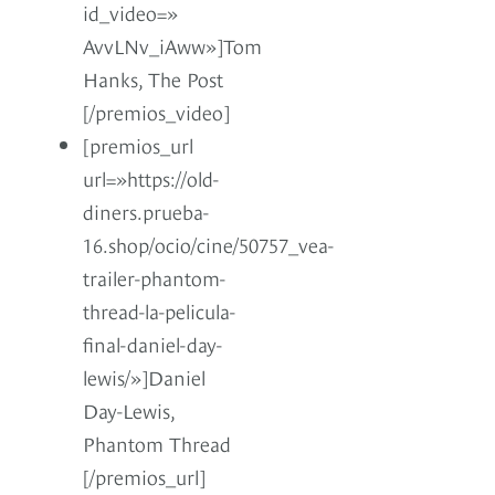
id_video=»
AvvLNv_iAww»]Tom
Hanks, The Post
[/premios_video]
[premios_url
url=»https://old-
diners.prueba-
16.shop/ocio/cine/50757_vea-
trailer-phantom-
thread-la-pelicula-
final-daniel-day-
lewis/»]Daniel
Day-Lewis,
Phantom Thread
[/premios_url]