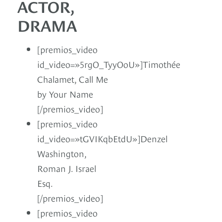
ACTOR,
DRAMA
[premios_video
id_video=»5rgO_TyyOoU»]Timothée
Chalamet, Call Me
by Your Name
[/premios_video]
[premios_video
id_video=»tGVIKqbEtdU»]Denzel
Washington,
Roman J. Israel
Esq.
[/premios_video]
[premios_video