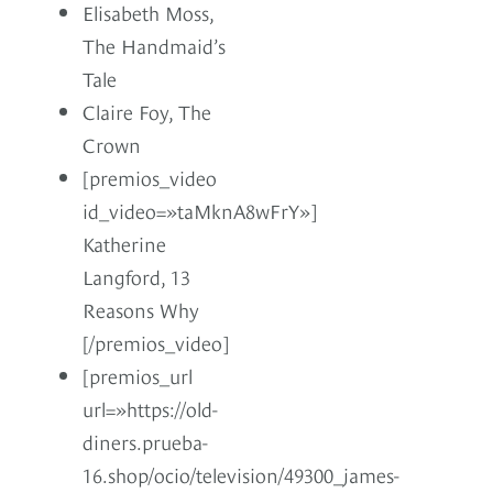
Elisabeth Moss,
The Handmaid’s
Tale
Claire Foy, The
Crown
[premios_video
id_video=»taMknA8wFrY»]
Katherine
Langford, 13
Reasons Why
[/premios_video]
[premios_url
url=»https://old-
diners.prueba-
16.shop/ocio/television/49300_james-