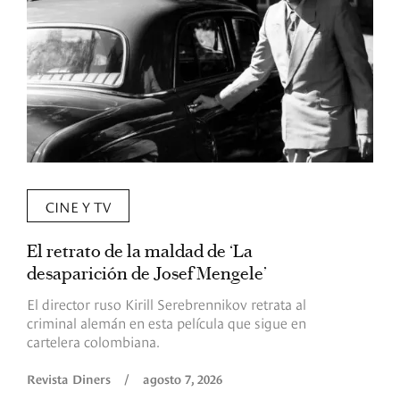
CINE Y TV
El retrato de la maldad de ‘La
L
desaparición de Josef Mengele’
d
d
El director ruso Kirill Serebrennikov retrata al
criminal alemán en esta película que sigue en
F
cartelera colombiana.
s
O
Revista Diners
/
agosto 7, 2026
é