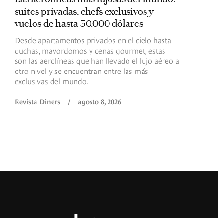
suites privadas, chefs exclusivos y
d
vuelos de hasta 30.000 dólares
E
c
Desde apartamentos privados en el cielo hasta
c
duchas, mayordomos y cenas gourmet, estas
son las aerolíneas que han llevado el lujo aéreo a
R
otro nivel y se encuentran entre las más
exclusivas del mundo.
Revista Diners
/
agosto 8, 2026