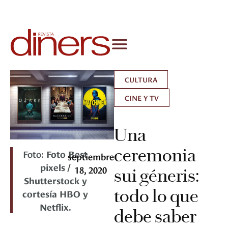
CULTURA
CINE Y TV
Una
ceremonia
Foto:
Foto Best
septiembre
pixels /
18, 2020
sui géneris:
Shutterstock y
todo lo que
cortesía HBO y
Netflix.
debe saber